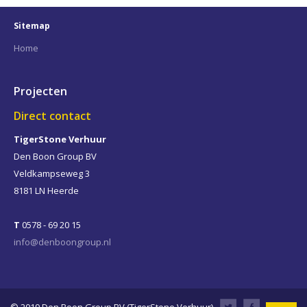
Sitemap
Home
Projecten
Direct contact
TigerStone Verhuur
Den Boon Group BV
Veldkampseweg 3
8181 LN
Heerde
T
0578 - 69 20 15
info@denboongroup.nl